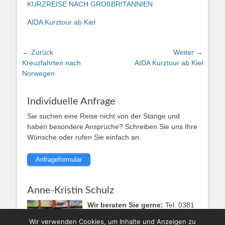
KURZREISE NACH GROßBRITANNIEN
AIDA Kurztour ab Kiel
Beitragsnavigation
← Zurück
Weiter →
Vorhergehender
Kreuzfahrten nach
Nächster
AIDA Kurztour ab Kiel
Beitrag:
Norwegen
Beitrag:
Individuelle Anfrage
Sie suchen eine Reise nicht von der Stange und
haben besondere Ansprüche? Schreiben Sie uns Ihre
Wünsche oder rufen Sie einfach an.
Anfrageformular
Anne-Kristin Schulz
Wir beraten Sie gerne:
Tel. 0381
1219158
Wir verwenden Cookies, um Inhalte und Anzeigen zu